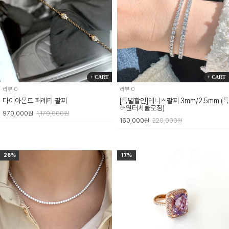
+ CART
+ CART
리뷰 0
리뷰 0
다이아몬드 퍼레티 팔찌
[특별할인]테니스팔찌 3mm/2.5mm (특
허원터치클로징)
970,000원
1,170,000원
160,000원
220,000원
26%
17%